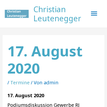
Zum
Hau
Christian
Inhalt
Leutenegger
springen
Post
navigation
17. August
2020
/
Termine
/ Von
admin
17. August 2020
Podiumsdiskussion Gewerbe RJ