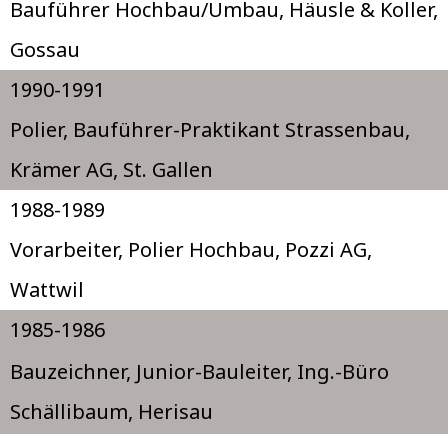
Bauführer Hochbau/Umbau, Häusle & Koller,
Gossau
1990-1991
Polier, Bauführer-Praktikant Strassenbau,
Krämer AG, St. Gallen
1988-1989
Vorarbeiter, Polier Hochbau, Pozzi AG,
Wattwil
1985-1986
Bauzeichner, Junior-Bauleiter, Ing.-Büro
Schällibaum, Herisau