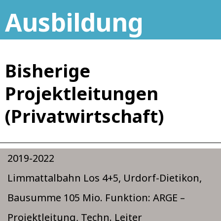
g
r
Ausbildung
e
S
r
l
S
i
Bisherige
l
d
Projektleitungen
i
e
(Privatwirtschaft)
d
e
2019-2022
Limmattalbahn Los 4+5, Urdorf-Dietikon,
Bausumme 105 Mio. Funktion: ARGE –
Projektleitung, Techn. Leiter