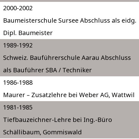
2000-2002
Baumeisterschule Sursee Abschluss als eidg.
Dipl. Baumeister
1989-1992
Schweiz. Bauführerschule Aarau Abschluss
als Bauführer SBA / Techniker
1986-1988
Maurer – Zusatzlehre bei Weber AG, Wattwil
1981-1985
Tiefbauzeichner-Lehre bei Ing.-Büro
Schällibaum, Gommiswald