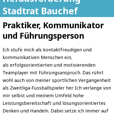
g
r
Stadtrat Bauchef
e
S
Praktiker, Kommunikator
r
l
und Führungsperson
S
i
l
d
Ich stufe mich als kontaktfreudigen und
i
kommunikativen Menschen ein,
e
als erfolgsorientierten und motivierenden
d
Teamplayer mit Führungsanspruch. Das rührt
e
wohl auch von meiner sportlichen Vergangenheit
als Zweitliga-Fussballspieler her. Ich verlange von
mir selbst und meinem Umfeld hohe
Leistungsbereitschaft und lösungsorientiertes
Denken und Handeln. Dabei setze ich immer auf